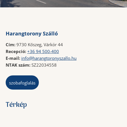
Harangtorony Szálló
Cím:
9730 Kőszeg, Várkör 44
Recepció:
+36 94 500-400
E-mail:
info@harangtoronyszallo.hu
NTAK szám:
SZ22034558
szobafoglalás
Térkép