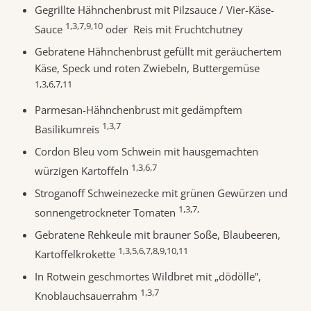
Gegrillte Hähnchenbrust mit Pilzsauce / Vier-Käse-
1,3,7,9,10
Sauce
oder Reis mit Fruchtchutney
Gebratene Hähnchenbrust gefüllt mit geräuchertem
Käse, Speck und roten Zwiebeln, Buttergemüse
1,3,6,7,11
Parmesan-Hähnchenbrust mit gedämpftem
1,3,7
Basilikumreis
Cordon Bleu vom Schwein mit hausgemachten
1,3,6,7
würzigen Kartoffeln
Stroganoff Schweinezecke mit grünen Gewürzen und
1,3,7,
sonnengetrockneter Tomaten
Gebratene Rehkeule mit brauner Soße, Blaubeeren,
1,3,5,6,7,8,9,10,11
Kartoffelkrokette
In Rotwein geschmortes Wildbret mit „dödölle”,
1,3,7
Knoblauchsauerrahm